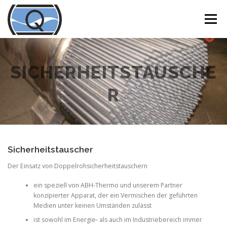
Zum
Inhalt
Menü
springen
LEISTUNGEN
PRODUKTE
SICHERHEITSTAUSCHE
R
ZERTIFIKATE & REGELWERKE
BAUGRÖSSEN/WERKSTOFFE
KONTAKT
Sicherheitstauscher
Der Einsatz von Doppelrohsicherheitstauschern
PARTNER
SPRACHE DE-EN
ein speziell von ABH-Thermo und unserem Partner
konzipierter Apparat, der ein Vermischen der geführten
Medien unter keinen Umständen zulässt
ist sowohl im Energie- als auch im Industriebereich immer