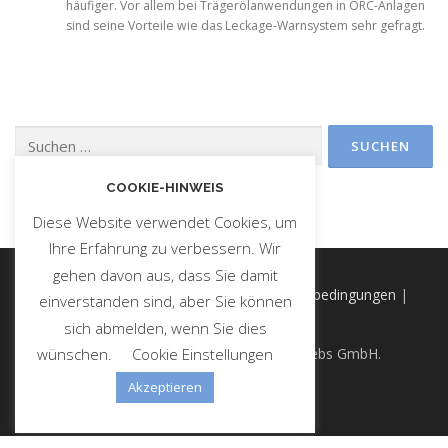
häufiger. Vor allem bei Trägerölanwendungen in ORC-Anlagen
sind seine Vorteile wie das Leckage-Warnsystem sehr gefragt.
Suchen
nach:
COOKIE-HINWEIS
Diese Website verwendet Cookies, um
Ihre Erfahrung zu verbessern. Wir
gehen davon aus, dass Sie damit
Impressum
|
Datenschutz
|
AGB & Lieferbedingungen
|
einverstanden sind, aber Sie können
Cookie-Richtlinien
sich abmelden, wenn Sie dies
Copyright © 2021 ABH-Thermo Vertriebs GmbH.
wünschen.
Cookie Einstellungen
Powered by
Pagework
Akzeptieren